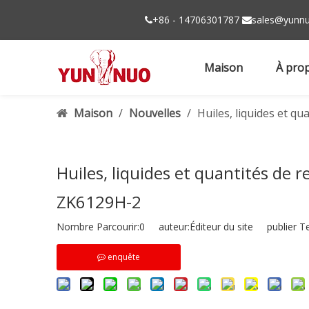
+86 - 14706301787
sales@yunnu


Maison
À pro
Maison
/
Nouvelles
/
Huiles, liquides et 
Huiles, liquides et quantités d
ZK6129H-2
Nombre Parcourir:
0
auteur:Éditeur du site publier T
enquête