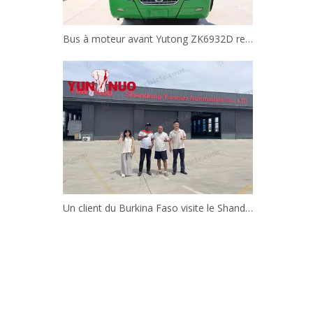
Bus à moteur avant Yutong ZK6932D remis à neuf | Shandong Yunnuo
Un client du Burkina Faso visite le Shandong Yunnuo