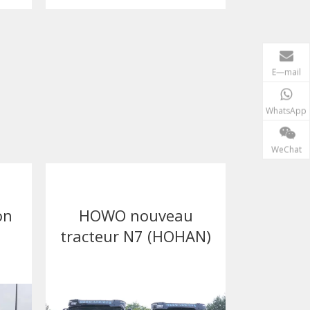
E—mail
WhatsApp
WeChat
on
HOWO nouveau
Trac
tracteur N7 (HOHAN)