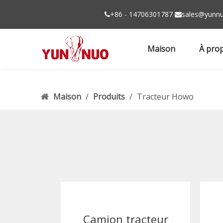
+86 - 14706301787
sales@yunnu


Maison
À pro
Maison
/
Produits
/
Tracteur Howo
Camion tracteur