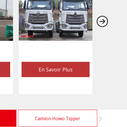
En Savoir Plus
En 
Camion Howo Tipper
Camion de