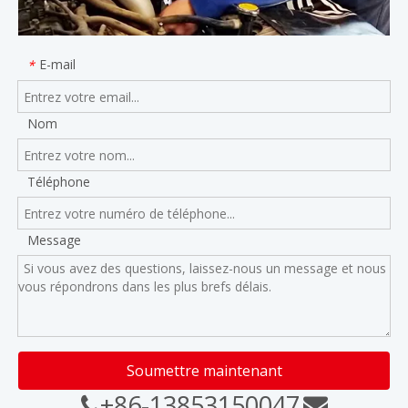
E-mail
*
Nom
Téléphone
Message
Soumettre maintenant
+86-13853150047

