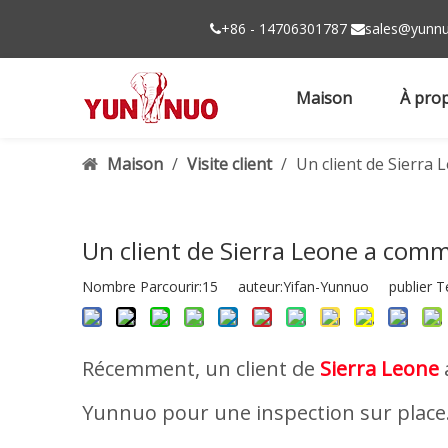
+86 - 14706301787
sales@yunnu


Maison
À pro
Maison
/
Visite client
/
Un client de Sierra
Un client de Sierra Leone a com
Nombre Parcourir:
15
auteur:Yifan-Yunnuo publier T
Récemment, un client de
Sierra Leone
Yunnuo pour une inspection sur place. 