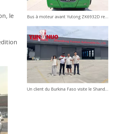
on, le
Bus à moteur avant Yutong ZK6932D remis à neuf | Shandong Yunnuo
édition
Un client du Burkina Faso visite le Shandong Yunnuo