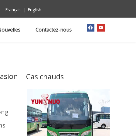
Français
|
English
Nouvelles
Contactez-nous
casion
Cas chauds
dong
ns