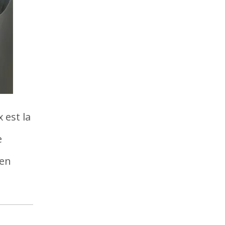
 est la
e
 en