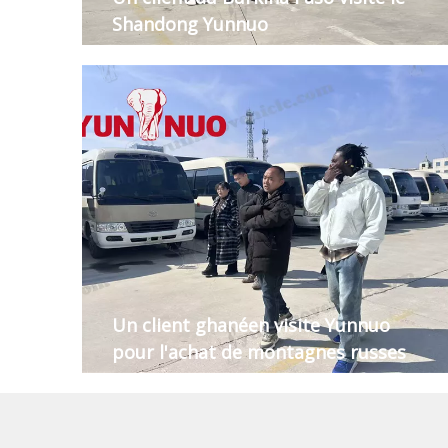
Shandong Yunnuo
Un client ghanéen visite Yunnuo
pour l'achat de montagnes russes