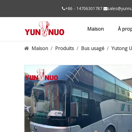
+86 - 14706301787
sales@yunnu


Maison
À pro
Maison
/
Produits
/
Bus usagé
/
Yutong U