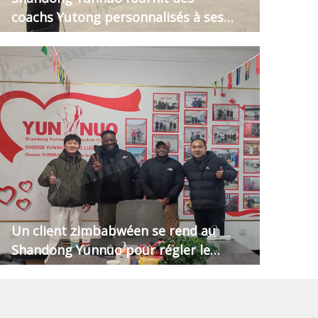
coachs Yutong personnalisés à ses
clients guinéens
Un client zimbabwéen se rend au
Shandong Yunnuo pour régler le
paiement final