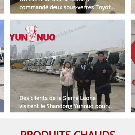
commandé deux sous-verres Toyota
3RZ d'occasion
Des clients de la Sierra Leone
visitent le Shandong Yunnuo pour
acheter des autocars Yutong
d'occasion
PRODUITS CHAUDS