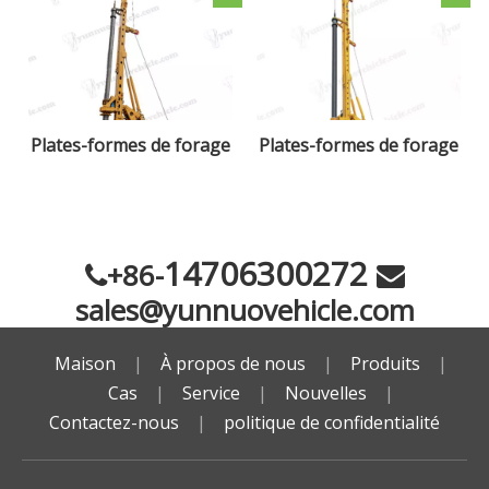
Plates-formes de forage
Plates-formes de forage
rotatives XR160E
rotatives XR400E
14706300272
+86-


sales@yunnuovehicle.com
Maison
|
À propos de nous
|
Produits
|
Cas
|
Service
|
Nouvelles
|
Contactez-nous
|
politique de confidentialité