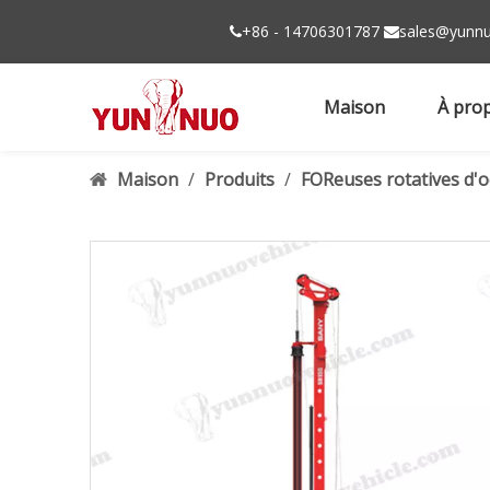
+86 - 14706301787
sales@yunnu


Maison
À pro
Maison
/
Produits
/
FOReuses rotatives d'o