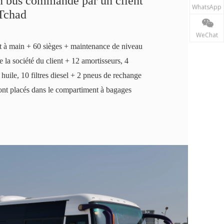
 bus commandé par un client
WhatsApp
Tchad
WeChat
 à main + 60 sièges + maintenance de niveau
e la société du client + 12 amortisseurs, 4
s à huile, 10 filtres diesel + 2 pneus de rechange
sont placés dans le compartiment à bagages