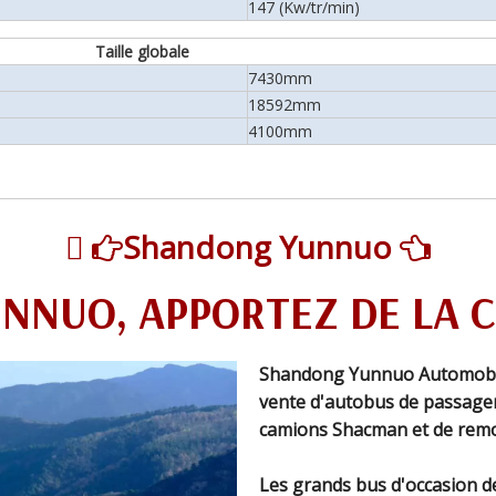
147 (Kw/tr/min)
Taille globale
7430mm
18592mm
4100mm

Shandong Yunnuo


UNNUO, APPORTEZ DE LA 
Shandong Yunnuo Automobile
vente d'autobus de passager
camions Shacman et de remo
Les grands bus d'occasion d