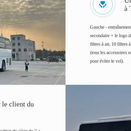
Un
à 
Gauche - entraînement
secondaire + le logo d
filtres à air, 10 filtre
(tous les accessoires 
pour éviter le vol).
le client du
osition de siège de 2 +