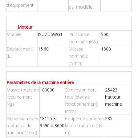
d'équipement
du modèle
Moteur
Modèle
ISUZU6WG1
Puissance
300
nominale (kW)
Déplacement
15.68
Vitesse
1800
(L)
nominale
(r/min)
Paramètres de la machine entière
Masse totale de
100000
Dimension hors
25423
l'équipement
tout (état de
hauteur
(kg)
fonctionnement)
machine
(mm)
Dimension hors
18125 ×
Couple de sortie de
285
tout (état de
3490 × 3690
la tête motrice (kN ·
transport)(mm)
m)