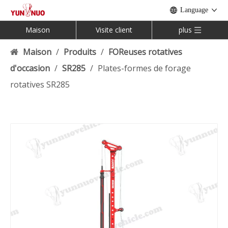
Language
Maison
Visite client
plus
Maison
/
Produits
/
FOReuses rotatives
d'occasion
/
SR285
/
Plates-formes de forage
rotatives SR285