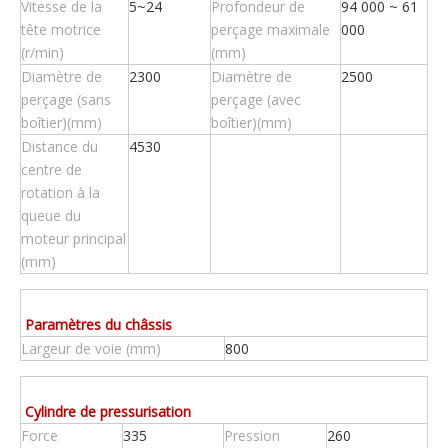
Vitesse de la
5~24
Profondeur de
94 000 ~ 61
tête motrice
perçage maximale
000
(r/min)
(mm)
Diamètre de
2300
Diamètre de
2500
perçage (sans
perçage (avec
boîtier)(mm)
boîtier)(mm)
Distance du
4530
centre de
rotation à la
queue du
moteur principal
(mm)
Paramètres du châssis
Largeur de voie (mm)
800
Cylindre de pressurisation
Force
335
Pression
260