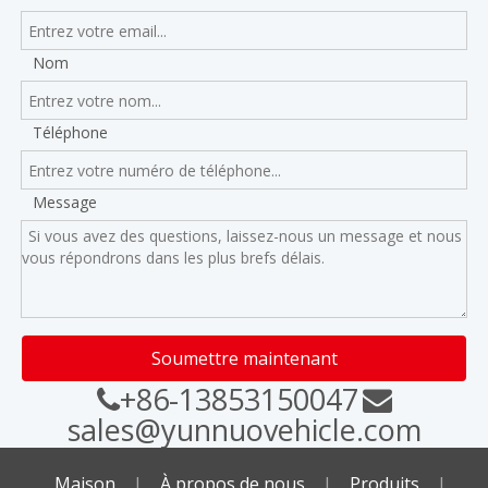
Nom
Téléphone
Message
Soumettre maintenant
+86-13853150047


sales@yunnuovehicle.com
Maison
|
À propos de nous
|
Produits
|