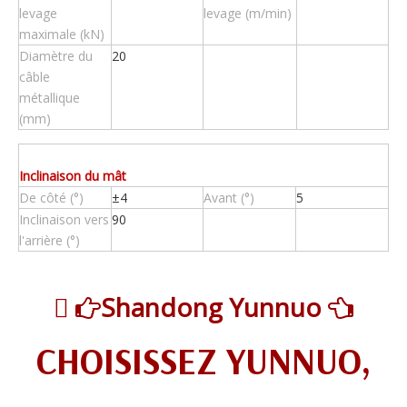
levage
levage (m/min)
maximale (kN)
Diamètre du
20
câble
métallique
(mm)
Inclinaison du mât
De côté (°)
±4
Avant (°)
5
Inclinaison vers
90
l'arrière (°)

Shandong Yunnuo


CHOISISSEZ YUNNUO,