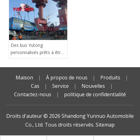
atteint le port en toute
sécurité
Des bus Yutong
personnalisés prêts à être
expédiés en Afrique !
Maison
|
À propos de nous
|
Produits
|
Cas
|
Service
|
Nouvelles
|
Contactez-nous
|
politique de confidentialité
Droits d'auteur ©️
2026
Shandong Yunnuo Automobile
Co., Ltd. Tous droits réservés.
Sitemap