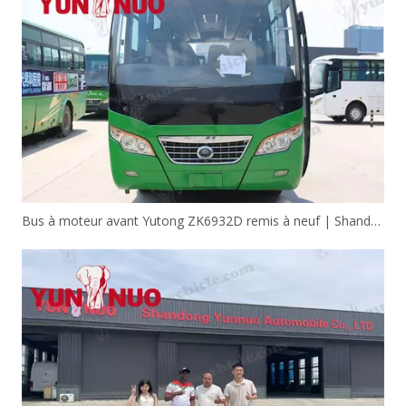
Bus à moteur avant Yutong ZK6932D remis à neuf | Shandong Yunnuo