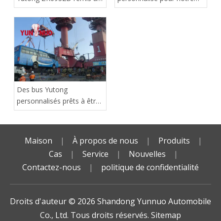
neuf | Shandong Yunnuo
client du Zimbabwe a
atteint le port en toute
sécurité
Des bus Yutong
personnalisés prêts à être
expédiés en Afrique !
Maison
|
À propos de nous
|
Produits
|
Cas
|
Service
|
Nouvelles
|
Contactez-nous
|
politique de confidentialité
Droits d'auteur ©️
2026
Shandong Yunnuo Automobile
Co., Ltd. Tous droits réservés.
Sitemap