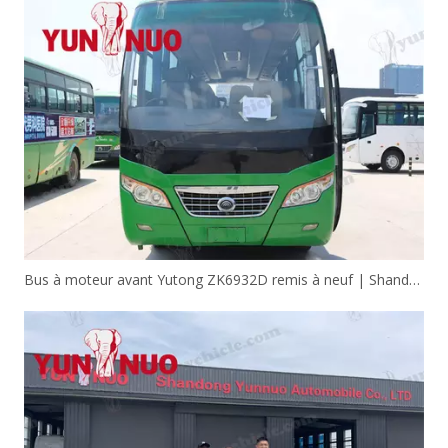
Bus à moteur avant Yutong ZK6932D remis à neuf | Shandong Yunnuo