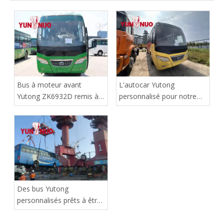
Bus à moteur avant
L'autocar Yutong
Yutong ZK6932D remis à
personnalisé pour notre
neuf | Shandong Yunnuo
client du Zimbabwe a
atteint le port en toute
sécurité
Des bus Yutong
personnalisés prêts à être
expédiés en Afrique !