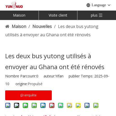
Language
Maison
Visite client
plus
Maison
/
Nouvelles
/
Les deux bus yutong
utilisés à envoyer au Ghana ont été rénovés
Les deux bus yutong utilisés à
envoyer au Ghana ont été rénovés
Nombre Parcourir:
0
auteur:Yifan publier Temps: 2025-09-
10 origine:
Propulsé
enquête