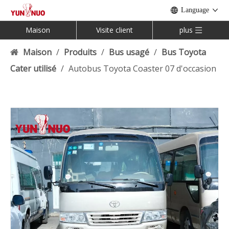
Language
Maison
Visite client
plus
Maison
/
Produits
/
Bus usagé
/
Bus Toyota
Cater utilisé
/
Autobus Toyota Coaster 07 d'occasion