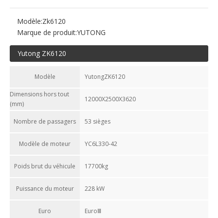
Modèle:
Zk6120
Marque de produit:
YUTONG
Yutong ZK6120
Modèle
YutongZK6120
Dimensions hors tout
12000X2500X3620
(mm)
Nombre de passagers
53 sièges
Modèle de moteur
YC6L330-42
Poids brut du véhicule
17700kg
Puissance du moteur
228 kW
Euro
EuroⅢ