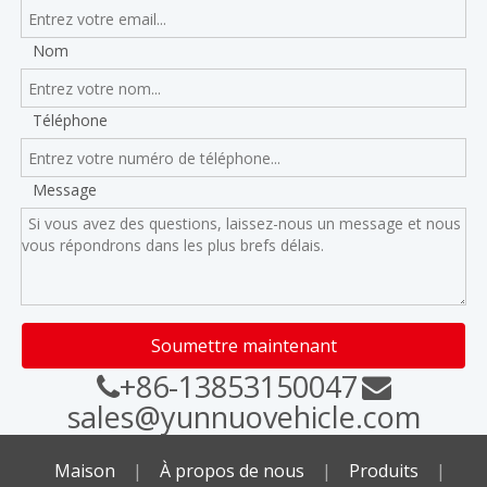
Nom
Téléphone
Message
Soumettre maintenant
+86-13853150047


sales@yunnuovehicle.com
Maison
|
À propos de nous
|
Produits
|