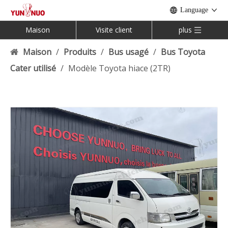
Language
Maison
Visite client
plus
Maison
/
Produits
/
Bus usagé
/
Bus Toyota
Cater utilisé
/
Modèle Toyota hiace (2TR)