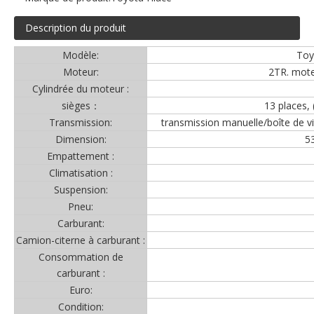
Description du produit
Modèle:
Toy
Moteur:
2TR. mote
Cylindrée du moteur :
sièges：
13 places,
Transmission:
transmission manuelle/boîte de vi
Dimension:
5
Empattement :
Climatisation :
Suspension:
Pneu:
Carburant:
Camion-citerne à carburant :
Consommation de
carburant :
Euro:
Condition: