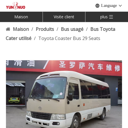
Language
Maison
Visite client
plus
Maison
/
Produits
/
Bus usagé
/
Bus Toyota
Cater utilisé
/
Toyota Coaster Bus 29 Seats