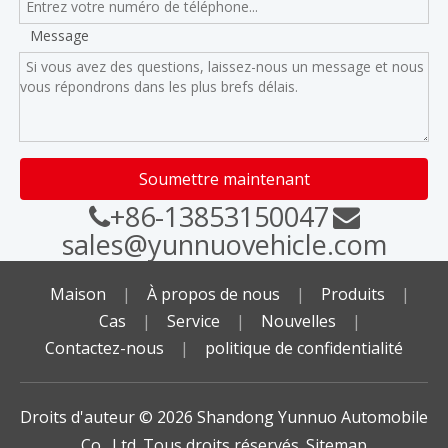
Message
Soumettre maintenant
+86-13853150047


sales@yunnuovehicle.com
Maison
|
À propos de nous
|
Produits
|
Cas
|
Service
|
Nouvelles
|
Contactez-nous
|
politique de confidentialité
Droits d'auteur ©️
2026
Shandong Yunnuo Automobile
Co., Ltd. Tous droits réservés.
Sitemap