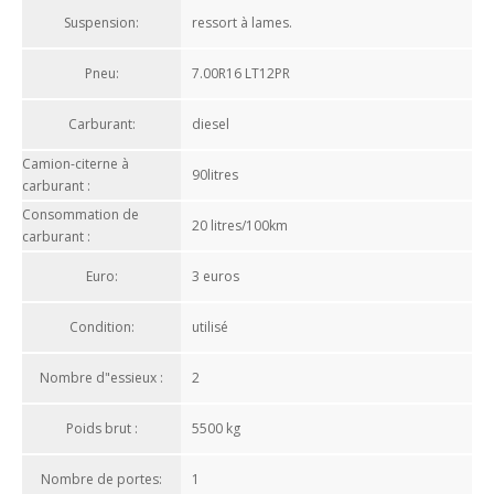
Suspension:
ressort à lames.
Pneu:
7.00R16 LT12PR
Carburant:
diesel
Camion-citerne à
90litres
carburant :
Consommation de
20 litres/100km
carburant :
Euro:
3 euros
Condition:
utilisé
Nombre d"essieux :
2
Poids brut :
5500 kg
Nombre de portes:
1