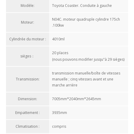
Modèle:
Toyota Coaster. Conduite à gauche
N04C. moteur quadruple cylindre 175ch
Moteur:
.100kw
Cylindrée du moteur :
4010ml
20 places
sièges：
(nous pouvons modifier jusqu"à 29 sièges)
transmission manuelle/boîte de vitesses
Transmission:
manuelle ; cinq vitesses avant et une
marche arrière
Dimension:
7005mm*2040mm*2645mm
Empattement :
3935mm
Climatisation :
compris