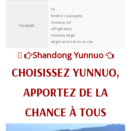
TV
fenêtre coulissante
nouveau sol
Facultatif:
réfrigérateur
nouveau siège
sièges en tricot ou en cuir

Shandong Yunnuo


CHOISISSEZ YUNNUO,
APPORTEZ DE LA
CHANCE À TOUS