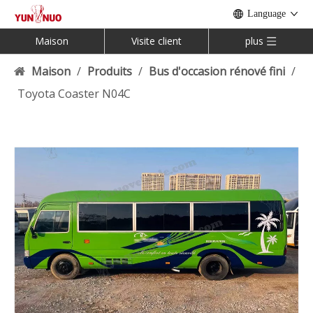
Language
Maison
Visite client
plus
Maison
/
Produits
/
Bus d'occasion rénové fini
/
Toyota Coaster N04C