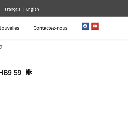
Français
|
English
Nouvelles
Contactez-nous
9
7HB9 59