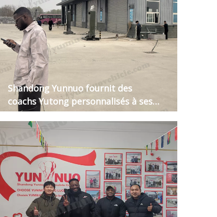
Shandong Yunnuo fournit des
coachs Yutong personnalisés à ses
clients guinéens