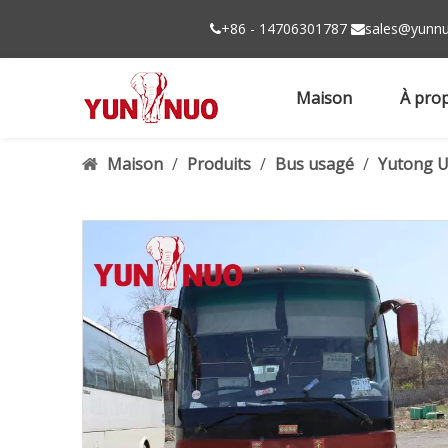
+86 - 14706301787
sales@yunnu


Maison
À pro
Maison
/
Produits
/
Bus usagé
/
Yutong U