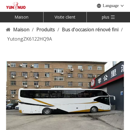
Language
Maison
Visite client
plus
Maison
/
Produits
/
Bus d'occasion rénové fini
/
YutongZK6122HQ9A