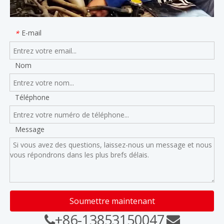
E-mail
*
Nom
Téléphone
Message
Soumettre maintenant
+86-13853150047

