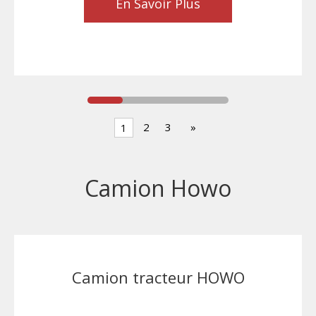
En Savoir Plus
2
3
»
1
Camion Howo
Camion tracteur HOWO