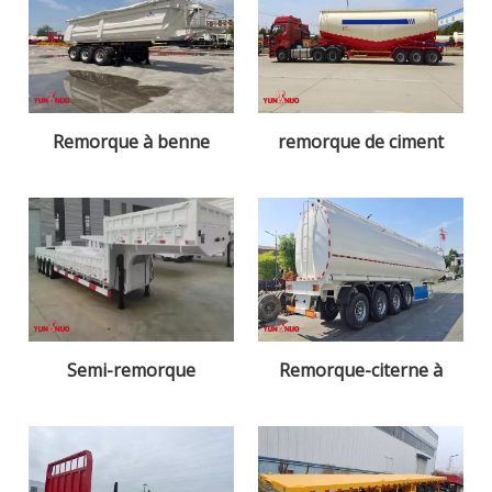
Remorque à benne
remorque de ciment
arrière
Semi-remorque
Remorque-citerne à
surbaissée
carburant