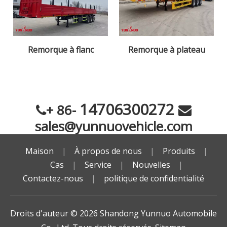
Remorque à flanc
Remorque à plateau
14706300272
+ 86-


sales@yunnuovehicle.com
Maison
|
À propos de nous
|
Produits
|
Cas
|
Service
|
Nouvelles
|
Contactez-nous
|
politique de confidentialité
Droits d'auteur ©️
2026
Shandong Yunnuo Automobile